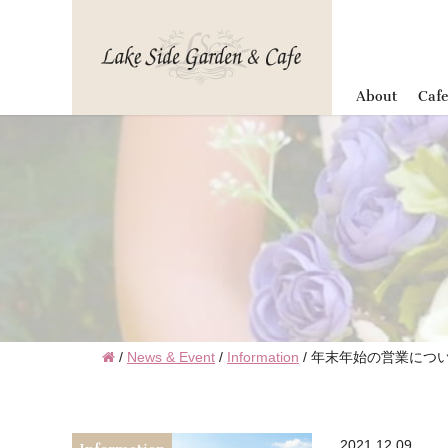
""
About
Caf
/
News & Event
/
Information
/
年末年始の営業につ
2021.12.09