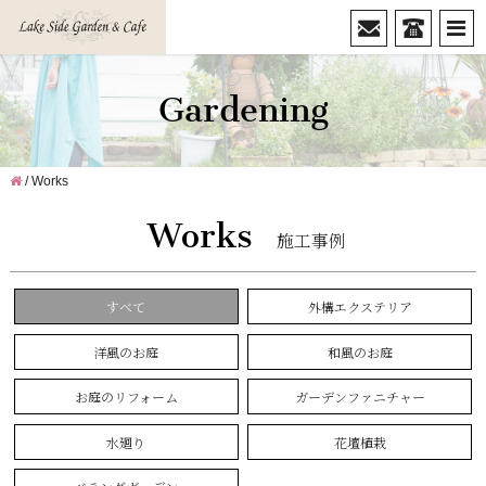
""
Gardening
/
Works
Works
施工事例
すべて
外構エクステリア
洋風のお庭
和風のお庭
お庭のリフォーム
ガーデンファニチャー
水廻り
花壇植栽